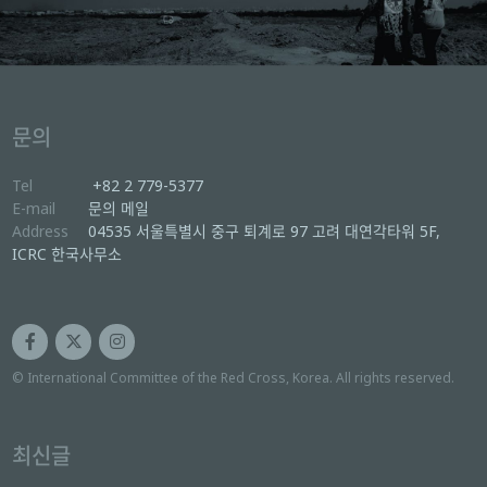
문의
Tel
+82 2 779-5377
E-mail
문의 메일
Address
04535 서울특별시 중구 퇴계로 97 고려 대연각타워 5F,
ICRC 한국사무소
© International Committee of the Red Cross, Korea. All rights reserved.
최신글