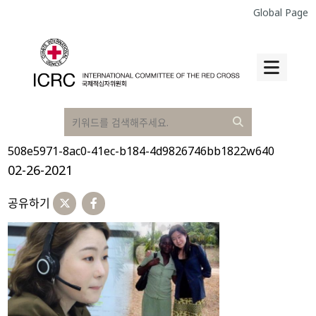
Global Page
508e5971-8ac0-41ec-b184-4d9826746bb1822w640
02-26-2021
공유하기