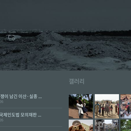
갤러리
전쟁이 남긴 이산·실종 ...
26
 국제인도법 모의재판 ...
26