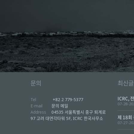
문의
최신글
ICRC, 
Tel
+82 2 779-5377
07-28-20
E-mail
문의 메일
Address
04535 서울특별시 중구 퇴계로
제 18회
97 고려 대연각타워 5F, ICRC 한국사무소
07-27-20