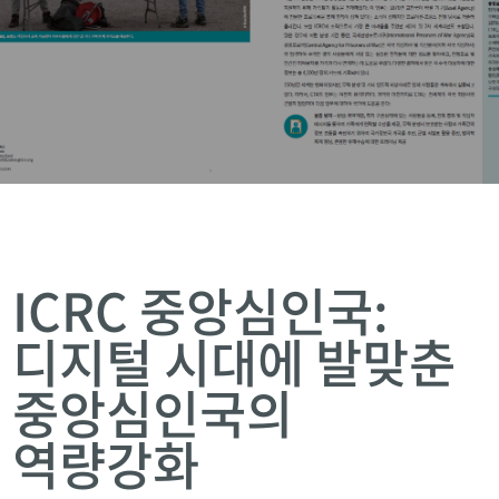
ICRC 중앙심인국:
디지털 시대에 발맞춘
중앙심인국의
역량강화