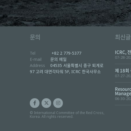
문의
최신글
ICRC, 
Tel
+82 2 779-5377
07-28-20
E-mail
문의 메일
Address
04535 서울특별시 중구 퇴계로
제 18회
97 고려 대연각타워 5F, ICRC 한국사무소
07-27-20
Resourc
Manager
06-30-20
© International Committee of the Red Cross,
Korea. All rights reserved.