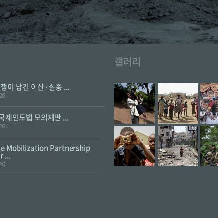
갤러리
전쟁이 남긴 이산·실종 ...
26
 국제인도법 모의재판 ...
26
e Mobilization Partnership
 ...
26