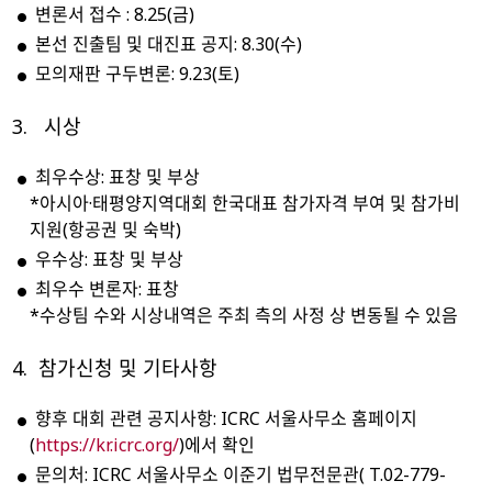
변론서 접수 : 8.25(금)
본선 진출팀 및 대진표 공지: 8.30(수)
모의재판 구두변론: 9.23(토)
3. 시상
최우수상: 표창 및 부상
*아시아·태평양지역대회 한국대표 참가자격 부여 및 참가비
지원(항공권 및 숙박)
우수상: 표창 및 부상
최우수 변론자: 표창
*수상팀 수와 시상내역은 주최 측의 사정 상 변동될 수 있음
4. 참가신청 및 기타사항
향후 대회 관련 공지사항: ICRC 서울사무소 홈페이지
(
https://kr.icrc.org/
)에서 확인
문의처: ICRC 서울사무소 이준기 법무전문관( T.02-779-