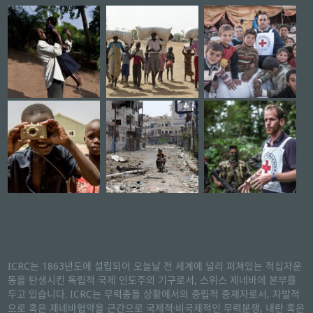
ICRC는 1863년도에 설립되어 오늘날 전 세계에 널리 퍼져있는 적십자운
동을 탄생시킨 독립적 국제 인도주의 기구로서, 스위스 제네바에 본부를
두고 있습니다. ICRC는 무력충돌 상황에서의 중립적 중재자로서, 자발적
으로 혹은 제네바협약을 근간으로 국제적·비국제적인 무력분쟁, 내란 혹은