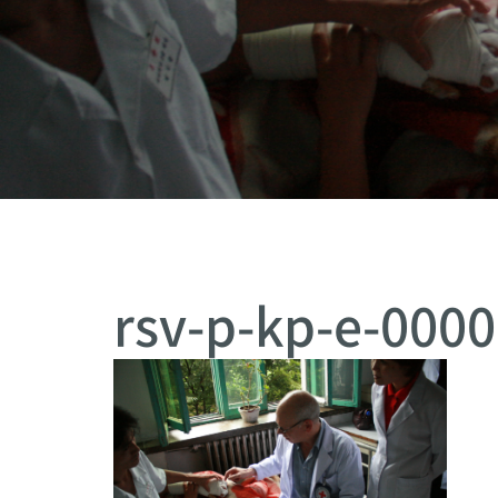
rsv-p-kp-e-000