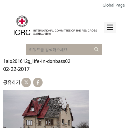
Global Page
1aio201612g_life-in-donbass02
02-22-2017
공유하기