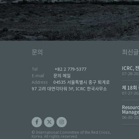
문의
최신글
ICRC, 
Tel
+82 2 779-5377
07-28-20
E-mail
문의 메일
Address
04535 서울특별시 중구 퇴계로
제 18회
97 고려 대연각타워 5F, ICRC 한국사무소
07-27-20
Resourc
Manager
06-30-20
© International Committee of the Red Cross,
Korea. All rights reserved.