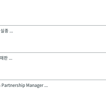
실종 ...
판 ...
 Partnership Manager ...