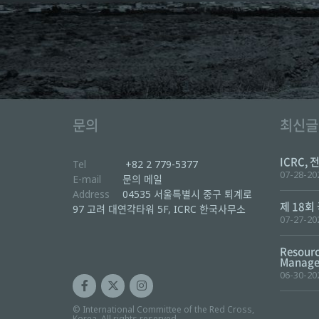
문의
최신글
ICRC, 
Tel
+82 2 779-5377
07-28-20
E-mail
문의 메일
Address
04535 서울특별시 중구 퇴계로
제 18회
97 고려 대연각타워 5F, ICRC 한국사무소
07-27-20
Resourc
Manager
06-30-20
© International Committee of the Red Cross,
Korea. All rights reserved.