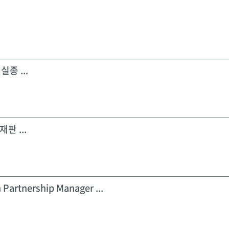
실종 ...
판 ...
 Partnership Manager ...