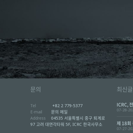
문의
최신글
ICRC, 
Tel
+82 2 779-5377
07-28-20
E-mail
문의 메일
Address
04535 서울특별시 중구 퇴계로
제 18회
97 고려 대연각타워 5F, ICRC 한국사무소
07-27-20