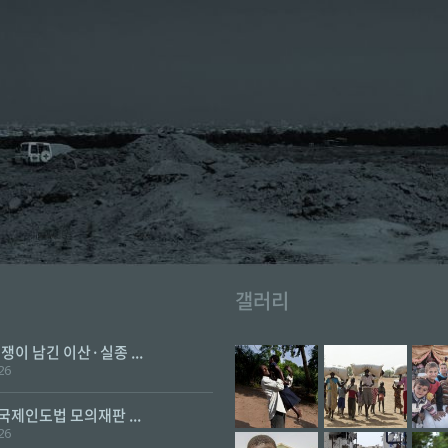
갤러리
전쟁이 남긴 이산·실종 ...
26
 국제인도법 모의재판 ...
26