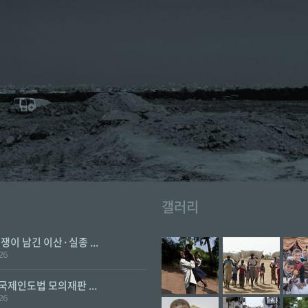
갤러리
전쟁이 남긴 이산·실종 ...
26
 국제인도법 모의재판 ...
26