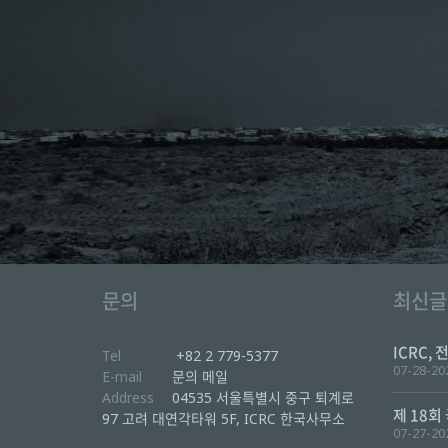
문의
최신글
ICRC, 
Tel
+82 2 779-5377
07-28-20
E-mail
문의 메일
Address
04535 서울특별시 중구 퇴계로
제 18회
97 고려 대연각타워 5F, ICRC 한국사무소
07-27-20