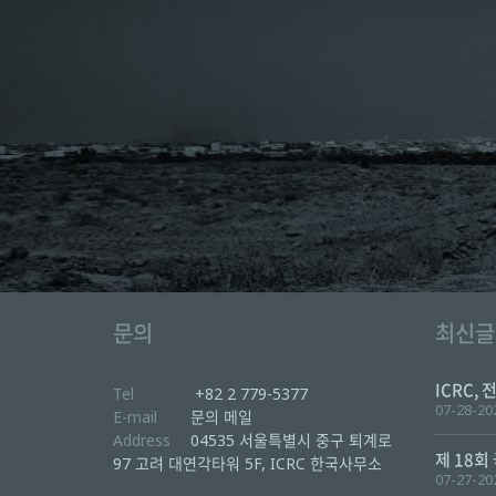
문의
최신글
ICRC, 
Tel
+82 2 779-5377
07-28-20
E-mail
문의 메일
Address
04535 서울특별시 중구 퇴계로
제 18회
97 고려 대연각타워 5F, ICRC 한국사무소
07-27-20