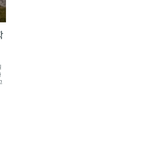
학
일
나
고