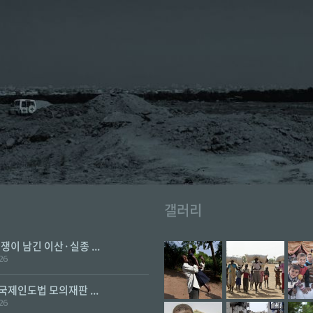
갤러리
전쟁이 남긴 이산·실종 ...
26
 국제인도법 모의재판 ...
26