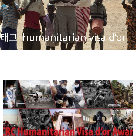
태그
humanitarian visa d’or