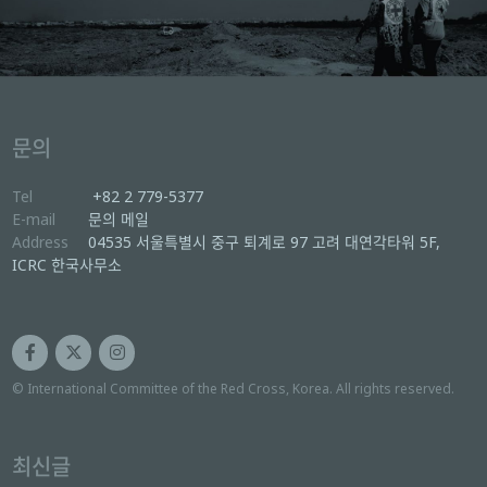
문의
Tel
+82 2 779-5377
E-mail
문의 메일
Address
04535 서울특별시 중구 퇴계로 97 고려 대연각타워 5F,
ICRC 한국사무소
© International Committee of the Red Cross, Korea. All rights reserved.
최신글