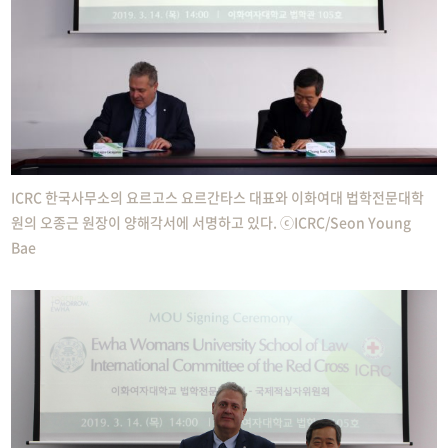
ICRC 한국사무소의 요르고스 요르간타스 대표와 이화여대 법학전문대학
원의 오종근 원장이 양해각서에 서명하고 있다. ⓒICRC/Seon Young
Bae