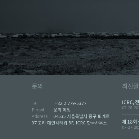
문의
최신글
ICRC, 
Tel
+82 2 779-5377
07-28-20
E-mail
문의 메일
Address
04535 서울특별시 중구 퇴계로
제 18회
97 고려 대연각타워 5F, ICRC 한국사무소
07-27-20