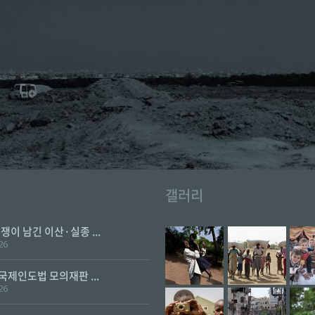
갤러리
전쟁이 남긴 이산·실종 ...
26
 국제인도법 모의재판 ...
26