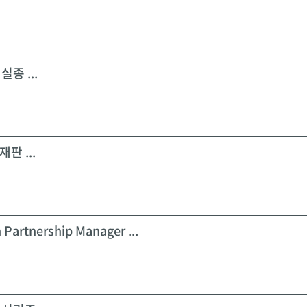
실종 ...
판 ...
 Partnership Manager ...