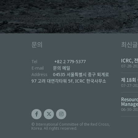
문의
최신글
ICRC, 
Tel
+82 2 779-5377
07-28-20
E-mail
문의 메일
Address
04535 서울특별시 중구 퇴계로
제 18회
97 고려 대연각타워 5F, ICRC 한국사무소
07-27-20
Resourc
Manager
06-30-20
© International Committee of the Red Cross,
Korea. All rights reserved.