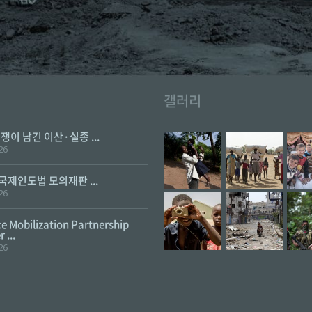
갤러리
전쟁이 남긴 이산·실종 ...
26
 국제인도법 모의재판 ...
26
e Mobilization Partnership
 ...
26