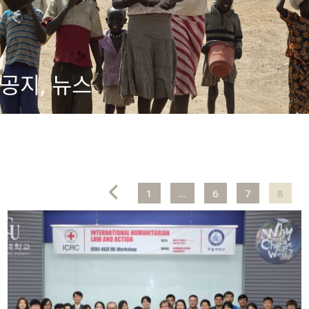
공지, 뉴스
1
…
6
7
8