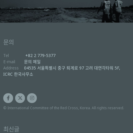
문의
Tel
+82 2 779-5377
E-mail
문의 메일
Address
04535 서울특별시 중구 퇴계로 97 고려 대연각타워 5F,
ICRC 한국사무소
© International Committee of the Red Cross, Korea. All rights reserved.
최신글