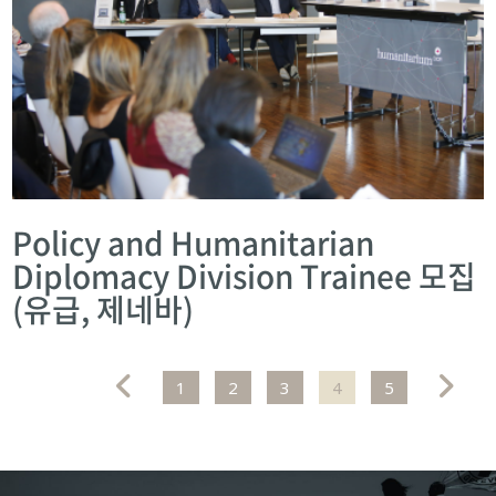
Policy and Humanitarian
Diplomacy Division Trainee 모집
(유급, 제네바)
1
2
3
4
5