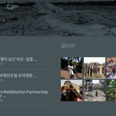
갤러리
전쟁이 남긴 이산·실종 ...
26
 국제인도법 모의재판 ...
26
e Mobilization Partnership
 ...
26