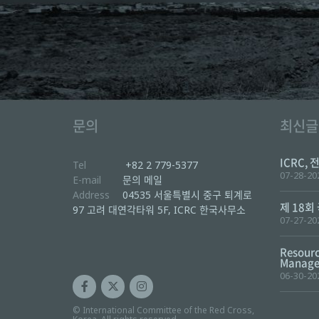
문의
최신글
ICRC, 
Tel
+82 2 779-5377
07-28-20
E-mail
문의 메일
Address
04535 서울특별시 중구 퇴계로
제 18회
97 고려 대연각타워 5F, ICRC 한국사무소
07-27-20
Resourc
Manager
06-30-20
© International Committee of the Red Cross,