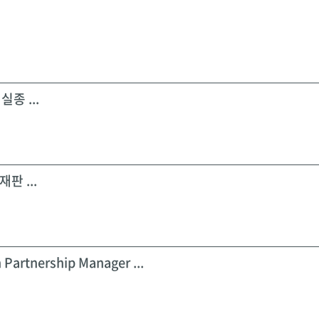
실종 ...
판 ...
 Partnership Manager ...