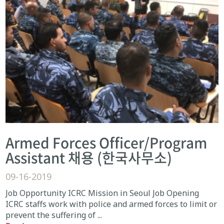
Armed Forces Officer/Program
Assistant 채용 (한국사무소)
09-16-2019
Job Opportunity ICRC Mission in Seoul Job Opening
ICRC staffs work with police and armed forces to limit or
prevent the suffering of ...