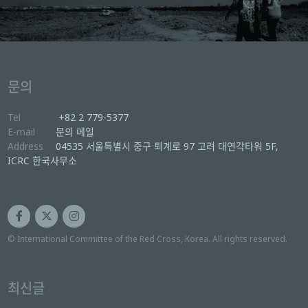
문의
Tel
+82 2 779-5377
E-mail
문의 메일
Address
04535 서울특별시 중구 퇴계로 97 고려 대연각타워 5F,
ICRC 한국사무소
© International Committee of the Red Cross, Korea. All rights reserved.
최신글