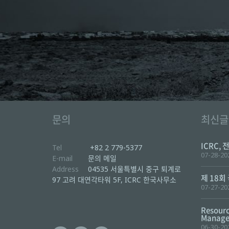
문의
최신글
ICRC, 
Tel
+82 2 779-5377
07-28-20
E-mail
문의 메일
Address
04535 서울특별시 중구 퇴계로
제 18회
97 고려 대연각타워 5F, ICRC 한국사무소
07-27-20
Resourc
Manager
06-30-20