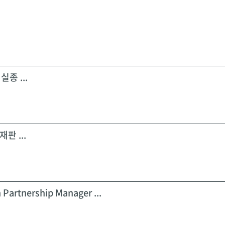
실종 ...
판 ...
 Partnership Manager ...