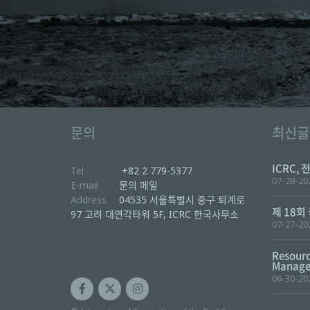
문의
최신글
ICRC, 
Tel
+82 2 779-5377
07-28-20
E-mail
문의 메일
Address
04535 서울특별시 중구 퇴계로
제 18회
97 고려 대연각타워 5F, ICRC 한국사무소
07-27-20
Resourc
Manager
06-30-20