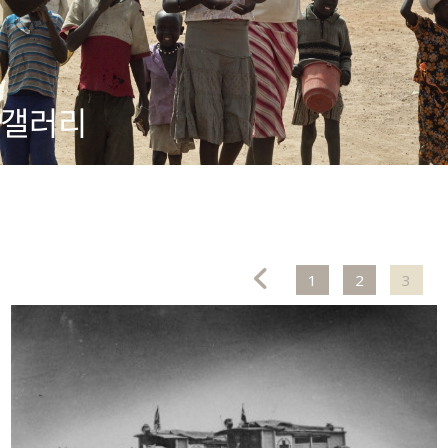
갤러리
1
2
3