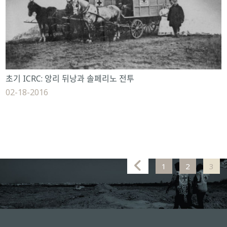
초기 ICRC: 앙리 뒤낭과 솔페리노 전투
02-18-2016
1
2
3