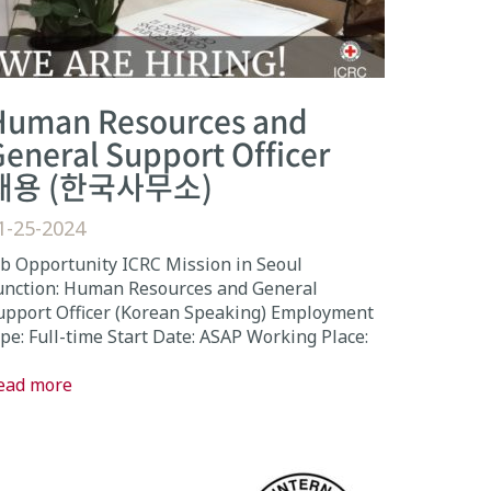
Human Resources and
eneral Support Officer
채용 (한국사무소)
1-25-2024
ob Opportunity ICRC Mission in Seoul
unction: Human Resources and General
upport Officer (Korean Speaking) Employment
ype: Full-time Start Date: ASAP Working Place:
ead more