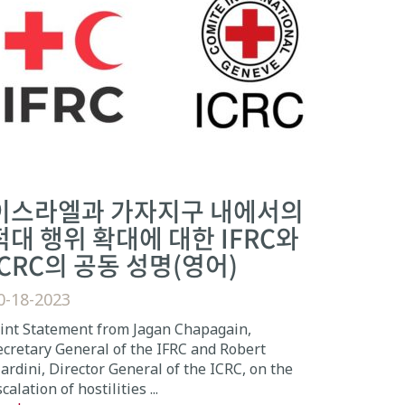
이스라엘과 가자지구 내에서의
적대 행위 확대에 대한 IFRC와
ICRC의 공동 성명(영어)
0-18-2023
oint Statement from Jagan Chapagain,
ecretary General of the IFRC and Robert
ardini, Director General of the ICRC, on the
calation of hostilities ...