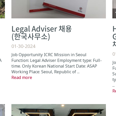
Legal Adviser 채용
(한국사무소)
G
01-30-2024
0
Job Opportunity ICRC Mission in Seoul
A
Function: Legal Adviser Employment type: Full-
J
time. Only Korean National Start Date: ASAP
F
Working Place: Seoul, Republic of ...
S
Read more
t
...
R