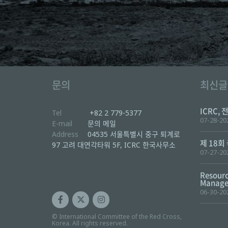
문의
최신글
ICRC, 
Tel
+82 2 779-5377
07-28-20
E-mail
문의 메일
Address
04535 서울특별시 중구 퇴계로
제 18회
97 고려 대연각타워 5F, ICRC 한국사무소
07-27-20
Resourc
Manager
06-30-20
© International Committee of the Red Cross,
Korea. All rights reserved.