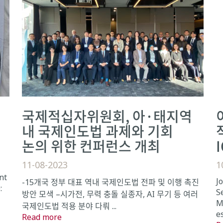
국제적십자위원회, 아·태지역
내 국제인도법 과제와 기회
논의 위한 컨퍼런스 개최
11-08-2023
1
nt
J
-15개국 정부 대표 역내 국제인도법 전파 및 이행 촉진
:
S
방안 모색 –시가전, 무력 충돌 실종자, AI 무기 등 여러
M
국제인도법 적용 분야 다뤄 ...
es
Read more