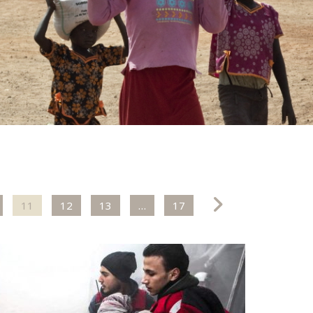
11
12
13
…
17