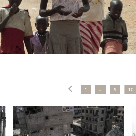
1
…
9
10