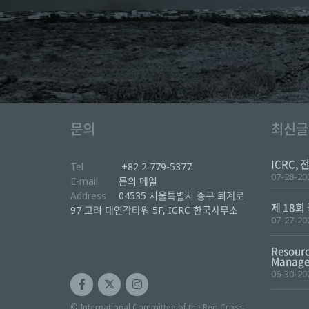
문의
최신글
ICRC, 
Tel
+82 2 779-5377
07-28-20
E-mail
문의 메일
Address
04535 서울특별시 중구 퇴계로
제 18회
97 고려 대연각타워 5F, ICRC 한국사무소
07-27-20
Resourc
Manager
06-30-20
© International Committee of the Red Cross,