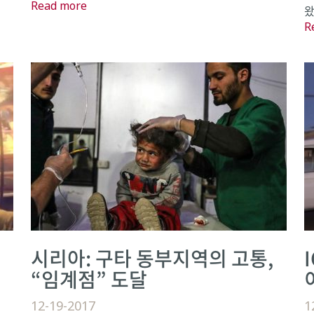
Read more
왔다
R
시리아: 구타 동부지역의 고통,
“임계점” 도달
12-19-2017
1