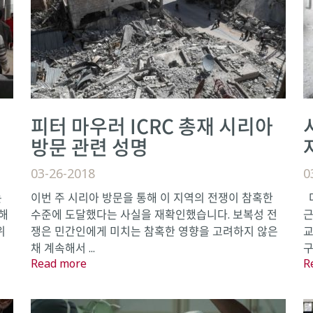
피터 마우러 ICRC 총재 시리아
방문 관련 성명
03-26-2018
0
는
이번 주 시리아 방문을 통해 이 지역의 전쟁이 참혹한
다
해
수준에 도달했다는 사실을 재확인했습니다. 보복성 전
근
위
쟁은 민간인에게 미치는 참혹한 영향을 고려하지 않은
교
채 계속해서 ...
구
Read more
R