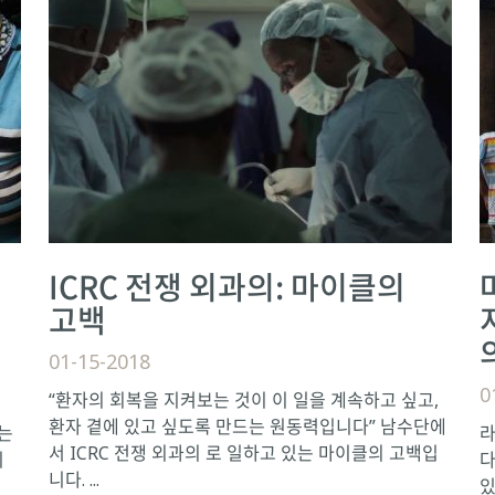
ICRC 전쟁 외과의: 마이클의
고백
01-15-2018
0
“환자의 회복을 지켜보는 것이 이 일을 계속하고 싶고,
환자 곁에 있고 싶도록 만드는 원동력입니다” 남수단에
는
라
서 ICRC 전쟁 외과의 로 일하고 있는 마이클의 고백입
지
다
니다. ...
있