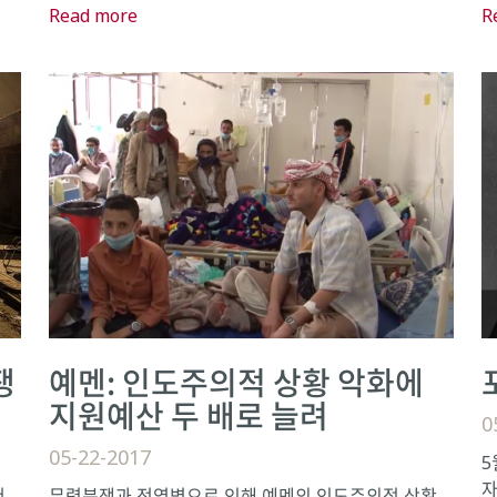
Read more
R
쟁
예멘: 인도주의적 상황 악화에
지원예산 두 배로 늘려
0
05-22-2017
5
자
서
무력분쟁과 전염병으로 인해 예멘의 인도주의적 상황