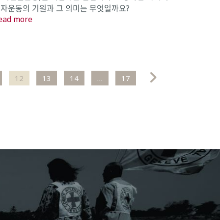
자운동의 기원과 그 의미는 무엇일까요?
ead more
12
13
14
…
17