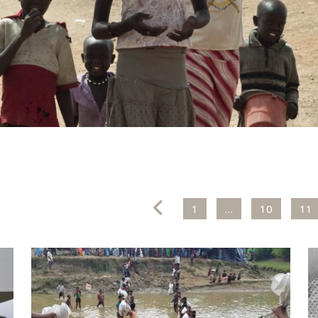
1
…
10
11