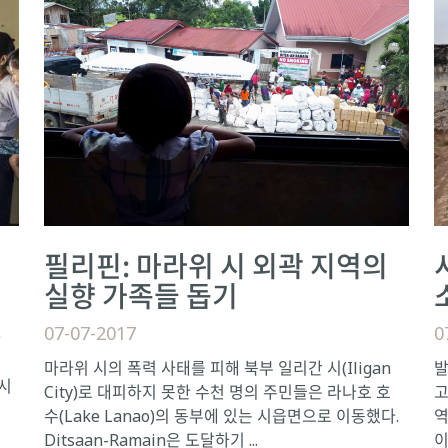
필리핀: 마라위 시 외곽 지역의
실향 가족들 돕기
07-07-2017
0
라
마라위 시의 폭력 사태를 피해 북부 일리간 시(Iligan
발
시
City)로 대피하지 못한 수천 명의 주민들은 라나호 호
고
수(Lake Lanao)의 동부에 있는 시읍면으로 이동했다.
역
Ditsaan-Ramain은 도달하기 ...
이