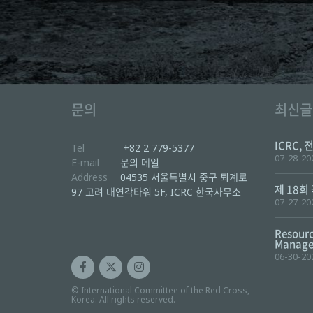
문의
최신글
ICRC, 
Tel
+82 2 779-5377
07-28-20
E-mail
문의 메일
Address
04535 서울특별시 중구 퇴계로
제 18회
97 고려 대연각타워 5F, ICRC 한국사무소
07-27-20
Resourc
Manager
06-30-20
© International Committee of the Red Cross,
Korea. All rights reserved.