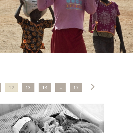
12
13
14
…
17