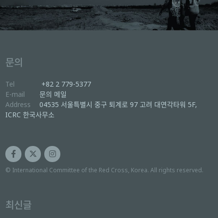
문의
Tel
+82 2 779-5377
E-mail
문의 메일
Address
04535 서울특별시 중구 퇴계로 97 고려 대연각타워 5F,
ICRC 한국사무소
© International Committee of the Red Cross, Korea. All rights reserved.
최신글