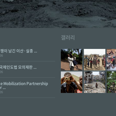
갤러리
전쟁이 남긴 이산·실종 ...
26
 국제인도법 모의재판 ...
26
e Mobilization Partnership
 ...
26