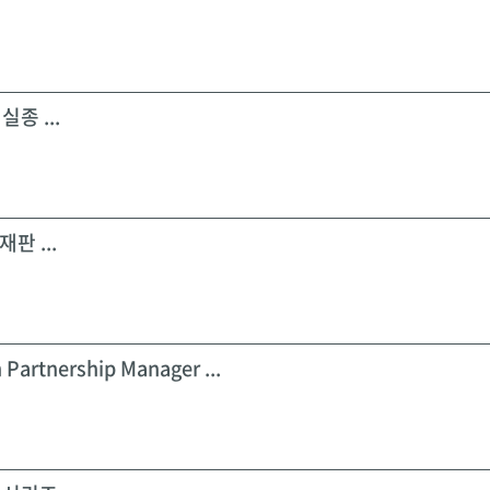
실종 ...
판 ...
 Partnership Manager ...