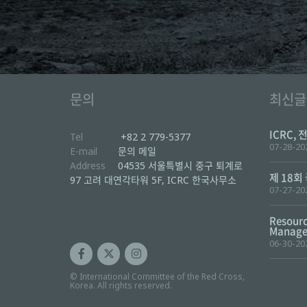
문의
최신글
ICRC, 
Tel
+82 2 779-5377
07-28-20
E-mail
문의 메일
Address
04535 서울특별시 중구 퇴계로
제 18회
97 고려 대연각타워 5F, ICRC 한국사무소
07-27-20
Resourc
Manager
06-30-20
© International Committee of the Red Cross,
Korea. All rights reserved.