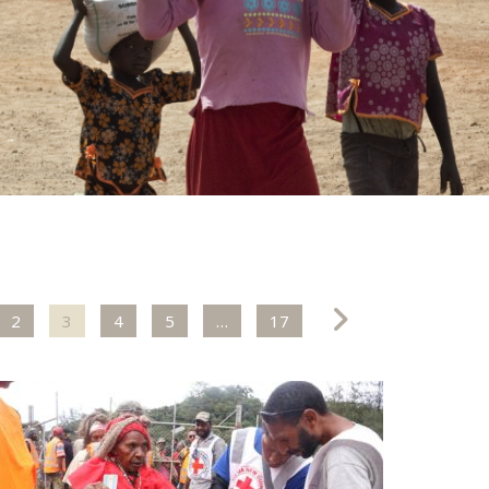
2
3
4
5
…
17