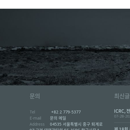
문의
최신글
ICRC, 
Tel
+82 2 779-5377
07-28-20
E-mail
문의 메일
Address
04535 서울특별시 중구 퇴계로
제 18회