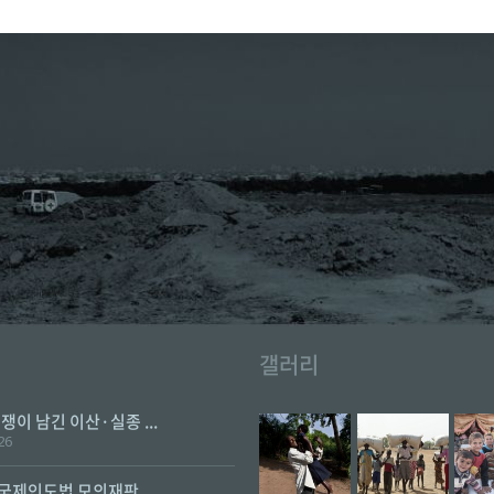
갤러리
전쟁이 남긴 이산·실종 ...
26
 국제인도법 모의재판 ...