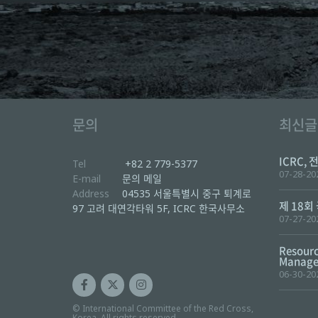
문의
최신글
ICRC, 
Tel
+82 2 779-5377
07-28-20
E-mail
문의 메일
Address
04535 서울특별시 중구 퇴계로
제 18회
97 고려 대연각타워 5F, ICRC 한국사무소
07-27-20
Resourc
Manager
06-30-20
© International Committee of the Red Cross,
Korea. All rights reserved.