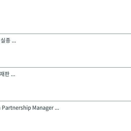
실종 ...
판 ...
 Partnership Manager ...