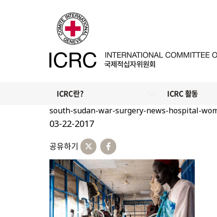
ICRC란?
ICRC 활동
south-sudan-war-surgery-news-hospital-wo
03-22-2017
공유하기