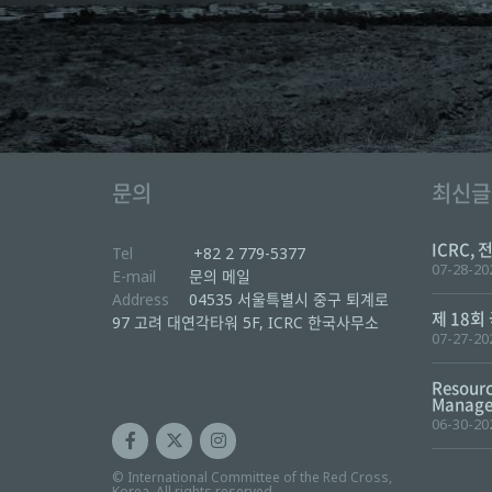
문의
최신글
ICRC, 
Tel
+82 2 779-5377
07-28-20
E-mail
문의 메일
Address
04535 서울특별시 중구 퇴계로
제 18회
97 고려 대연각타워 5F, ICRC 한국사무소
07-27-20
Resourc
Manager
06-30-20
© International Committee of the Red Cross,
Korea. All rights reserved.