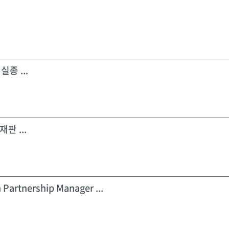
실종 ...
판 ...
 Partnership Manager ...